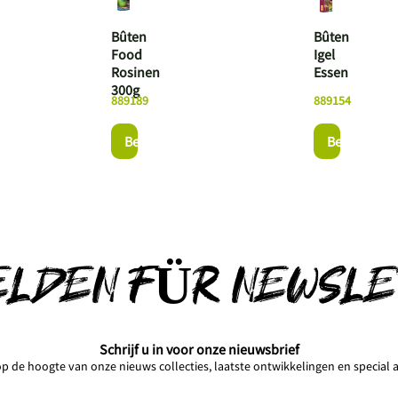
Bûten
Bûten
Food
Igel
Rosinen
Essen
300g
889189
889154
oduct
Bekijk dit product
Bekijk dit p
ELDEN FÜR NEWSLE
Schrijf u in voor onze nieuwsbrief
 op de hoogte van onze nieuws collecties, laatste ontwikkelingen en special a