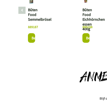
Bûten
Bûten
Food
Food
Semmelbrösel
Eichhörnchen
essen
889187
889188
400g
Bekijk dit product
Bekijk dit pr
ANM
Blijf