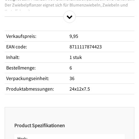
Der Zwiebelpflanzer eignet sich für Blumenzwiebeln, Zwiebeln und
Kartoffeln mit
einem Durchmesser von bis zu 6 cm.
•Tiefenangabe in cm und Inch
•Eschenholz und Edelstahl
Verkaufspreis
:
9,95
•Solide und robust
EAN code
:
8711117874423
Inhalt
:
1 stuk
Bestellmenge
:
6
Verpackungseinheit
:
36
Produktabmessungen
:
24x12x7.5
Product Spezifikationen
Merk