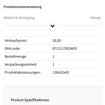
Produktzusammensetzung
Artikel-Nr
Bezeigung
Menge
VE81300
Kopkaart Karton Uien Aardappels dsp 4 vaks
1
Verkaufspreis
:
20,00
EAN code
:
8711117810605
Bestellmenge
:
1
Verpackungseinheit
:
1
Produktabmessungen
:
138x52x42
Product Spezifikationen