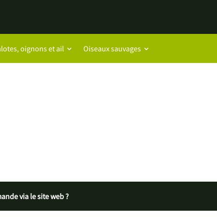
lotes, oignons et ail
Oiseaux sauvages
nde via le site web ?