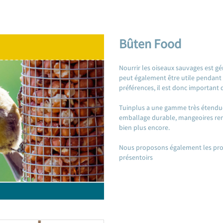
Bûten Food
Nourrir les oiseaux sauvages est g
peut également être utile pendant 
préférences, il est donc important d
Tuinplus a une gamme très étendue,
emballage durable, mangeoires rem
bien plus encore.
Nous proposons également les prod
présentoirs