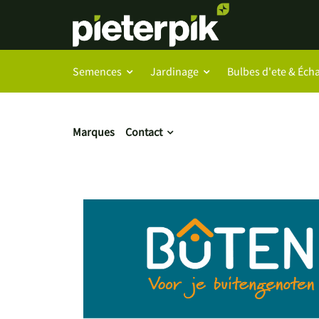
Semences
Jardinage
Bulbes d'ete & Écha
Marques
Contact