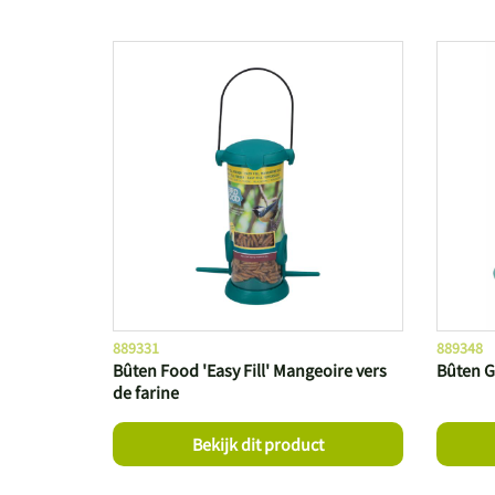
889331
889348
Bûten Food 'Easy Fill' Mangeoire vers
Bûten G
de farine
Bekijk dit product