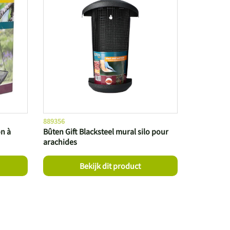
889356
on à
Bûten Gift Blacksteel mural silo pour
arachides
Bekijk dit product