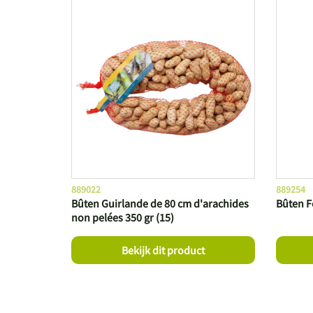
889022
889254
Bûten Guirlande de 80 cm d'arachides
Bûten F
non pelées 350 gr (15)
Bekijk dit product