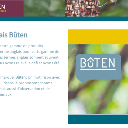
ais Bûten
 notre gamme de produits
 terme anglais pour cette gamme de
 les termes anglais sonnent souvent
s avons relevé le défi et avons été
a marque '
Bûten
'. Un mot frison avec
 Les Frisons le prononcent comme
ais aussi d'observation et de
animaux.