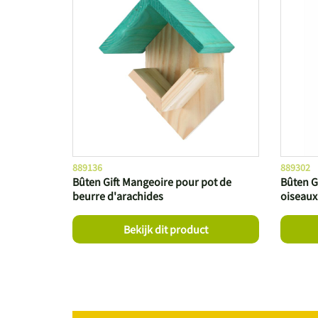
889136
889302
Bûten Gift Mangeoire pour pot de
Bûten G
beurre d'arachides
oiseaux
Bekijk dit product