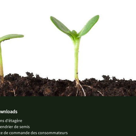
wnloads
ns d'étagère
endrier de semis
ste de commande des consommateurs