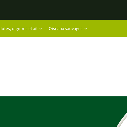
lotes, oignons et ail
Oiseaux sauvages