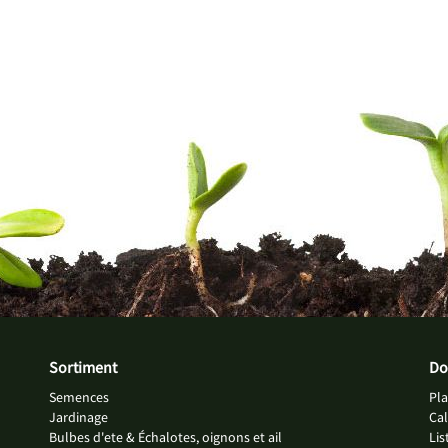
Sortiment
Do
Semences
Pla
Jardinage
Cal
Bulbes d'ete & Échalotes, oignons et ail
Li