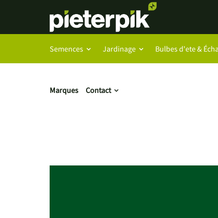
Semences
Jardinage
Bulbes d'ete & Écha
Marques
Contact