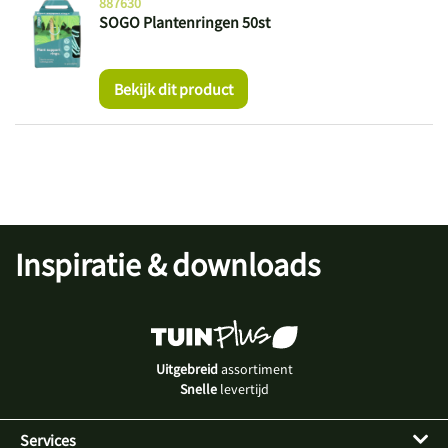
887630
SOGO Plantenringen 50st
Bekijk dit product
Inspiratie & downloads
Uitgebreid
assortiment
Snelle
levertijd
Services