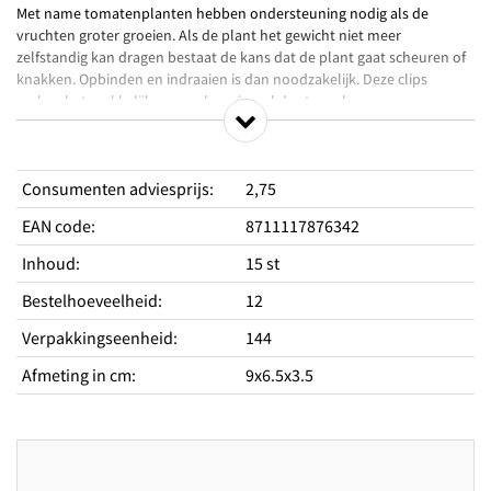
Met name tomatenplanten hebben ondersteuning nodig als de
vruchten groter groeien. Als de plant het gewicht niet meer
zelfstandig kan dragen bestaat de kans dat de plant gaat scheuren of
knakken. Opbinden en indraaien is dan noodzakelijk. Deze clips
maken het makkelijk om snel en simpel de stengels van o.a.
tomatenplanten, komkommers en meloenen vast te klikken aan de
steundraden of stokken.
Consumenten adviesprijs
:
2,75
EAN code
:
8711117876342
Productkenmerken
Makkelijk vast maken
Inhoud
:
15 st
Snel opbinden
Bestelhoeveelheid
:
12
Goede ondersteuning
Verpakkingseenheid
:
144
Afmeting in cm
:
9x6.5x3.5