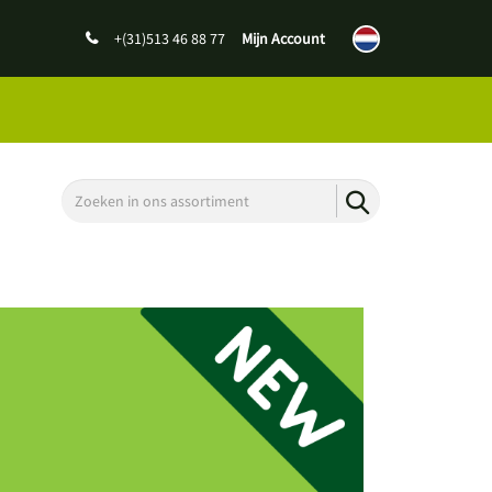
+(31)513 46 88 77
Mijn Account