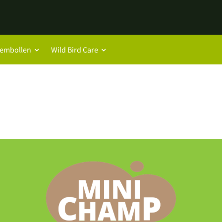
oembollen
Wild Bird Care