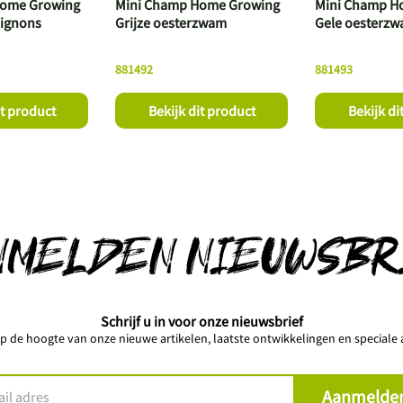
Home Growing
Mini Champ Home Growing
Mini Champ H
ignons
Grijze oesterzwam
Gele oesterz
881492
881493
it product
Bekijk dit product
Bekijk di
NMELDEN NIEUWSBR
Schrijf u in voor onze nieuwsbrief
 op de hoogte van onze nieuwe artikelen, laatste ontwikkelingen en speciale a