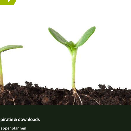
spiratie & downloads
happenplannen