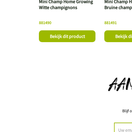
Mini Champ Home Growing
Mini Champ 
Witte champignons
Bruine champ
881490
881491
Bekijk dit product
Bekijk d
AA
Blijf