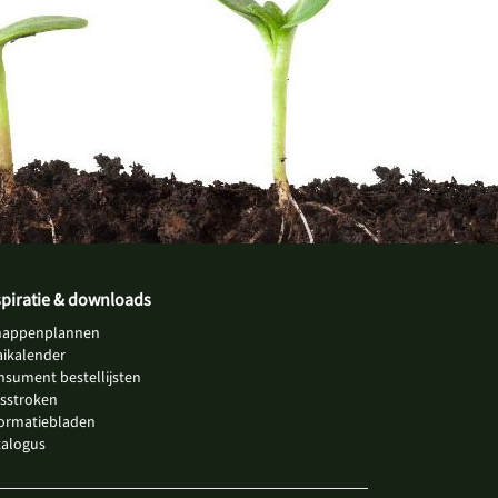
spiratie & downloads
happenplannen
aikalender
nsument bestellijsten
jsstroken
formatiebladen
talogus