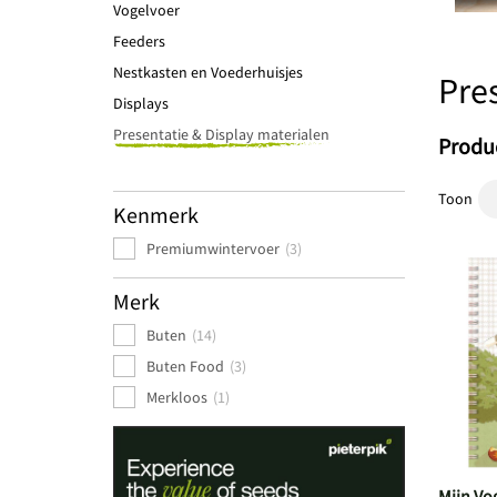
Vogelvoer
Feeders
Nestkasten en Voederhuisjes
Pre
Displays
Presentatie & Display materialen
Produc
Toon
Kenmerk
Premiumwintervoer
(3)
Merk
Buten
(14)
Buten Food
(3)
Merkloos
(1)
Mijn Vo