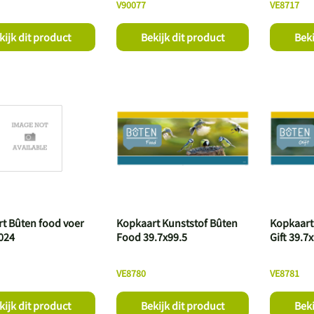
V90077
VE8717
kijk dit product
Bekijk dit product
Beki
t Bûten food voer
Kopkaart Kunststof Bûten
Kopkaart
024
Food 39.7x99.5
Gift 39.7
VE8780
VE8781
kijk dit product
Bekijk dit product
Beki