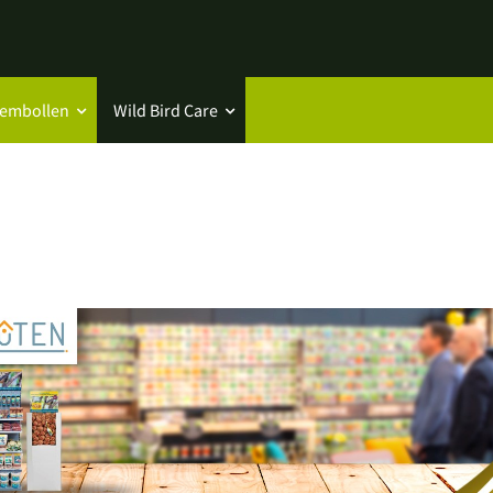
oembollen
Wild Bird Care