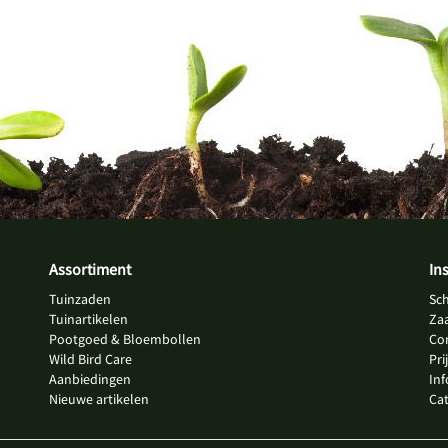
Assortiment
In
Tuinzaden
Sc
Tuinartikelen
Za
Pootgoed & Bloembollen
Co
Wild Bird Care
Pri
Aanbiedingen
In
Nieuwe artikelen
Ca