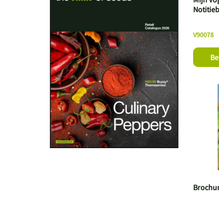
Notitie
V90078
Be
Brochur