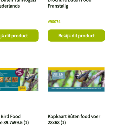
ederlands
Franstalig
V90074
jk dit product
Bekijk dit product
 Bird Food
Kopkaart Bûten food voer
e 39.7x99.5 (1)
28x68 (1)