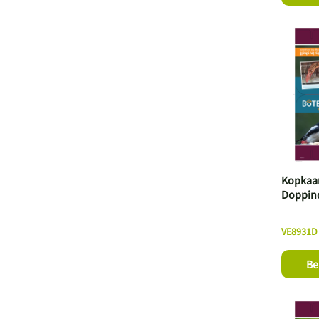
Kopkaar
Doppind
VE8931D
Be