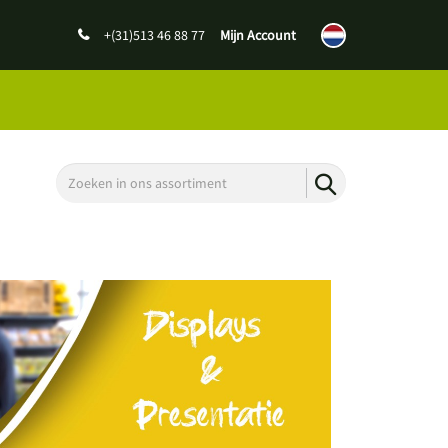
+(31)513 46 88 77
Mijn Account