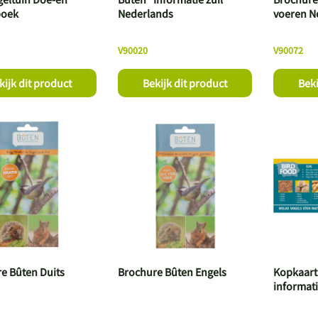
boek
Nederlands
voeren N
V90020
V90072
kijk dit product
Bekijk dit product
Beki
e Bûten Duits
Brochure Bûten Engels
Kopkaart
informati