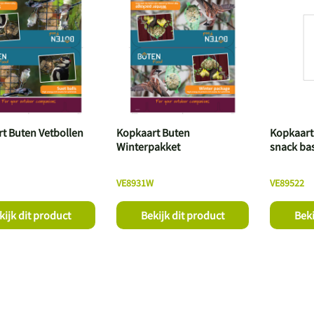
t Buten Vetbollen
Kopkaart Buten
Kopkaart
Winterpakket
snack ba
VE8931W
VE89522
kijk dit product
Bekijk dit product
Beki