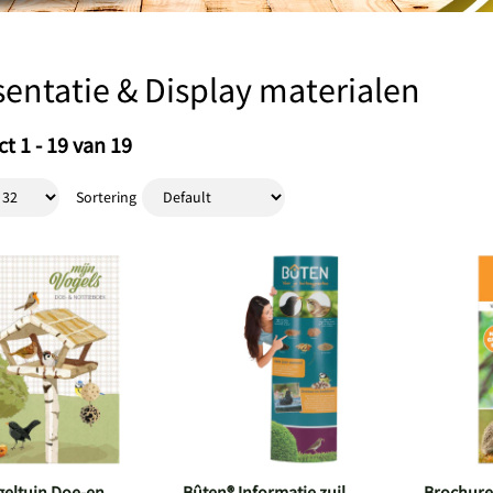
sentatie & Display materialen
t 1 - 19 van 19
Sortering
geltuin Doe-en
Bûten® Informatie zuil
Brochure