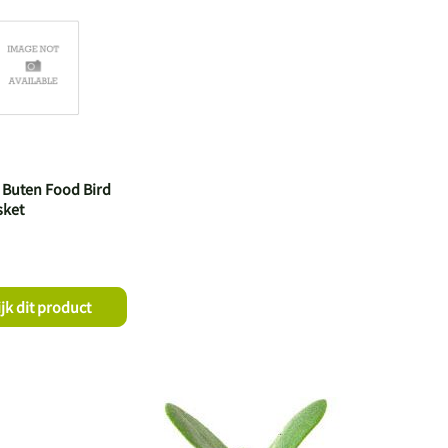
 Buten Food Bird
sket
jk dit product