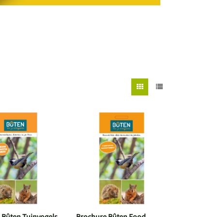
 Bûten Tuinvogels
Brochure Bûten Food