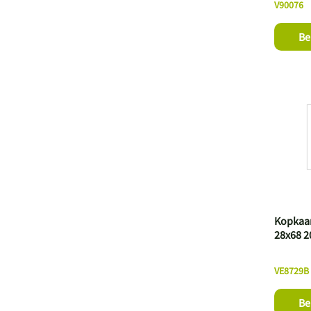
V90076
Be
Kopkaar
28x68 2
VE8729B
Be