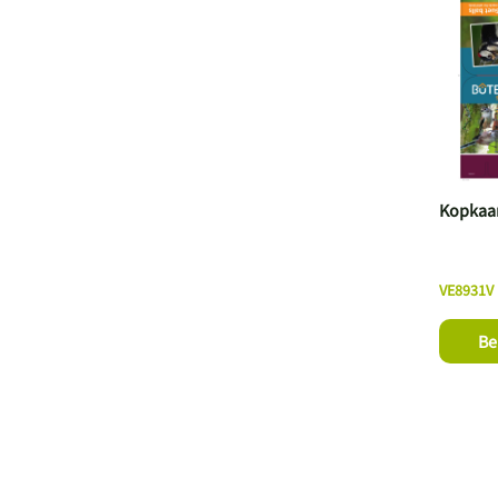
Kopkaar
VE8931V
Be