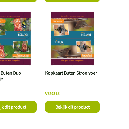
 Buten Duo
Kopkaart Buten Strooivoer
je
VE8931S
jk dit product
Bekijk dit product