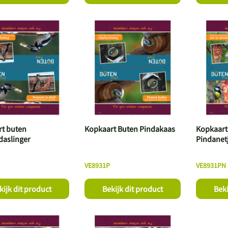
t buten
Kopkaart Buten Pindakaas
Kopkaart
aslinger
Pindanet
VE8931P
VE8931PN
kijk dit product
Bekijk dit product
Beki