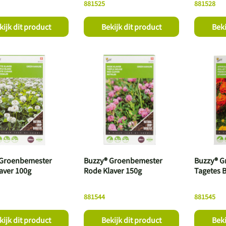
881525
881528
kijk dit product
Bekijk dit product
Beki
 Groenbemester
Buzzy® Groenbemester
Buzzy® G
laver 100g
Rode Klaver 150g
Tagetes 
881544
881545
kijk dit product
Bekijk dit product
Beki