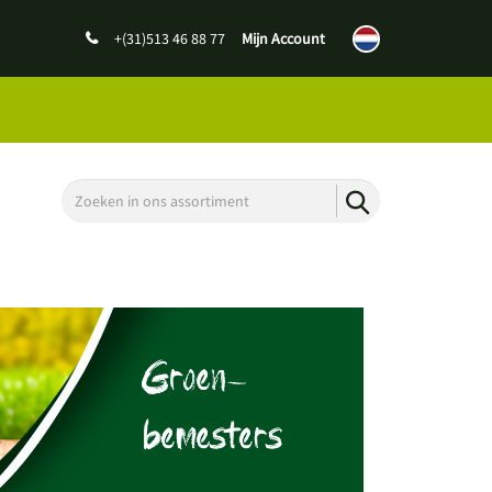
+(31)513 46 88 77
Mijn Account