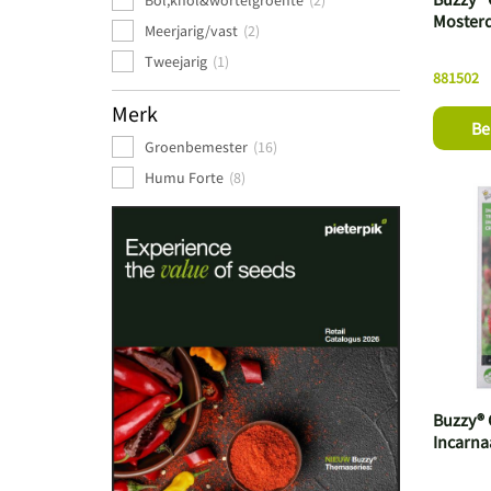
Bol,knol&wortelgroente
(2)
Mosterd
Meerjarig/vast
(2)
Tweejarig
(1)
881502
Merk
Be
Groenbemester
(16)
Humu Forte
(8)
Buzzy®
Incarna