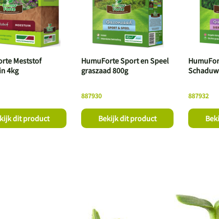
rte Meststof
HumuForte Sport en Speel
HumuFort
n 4kg
graszaad 800g
Schaduw 
887930
887932
kijk dit product
Bekijk dit product
Beki