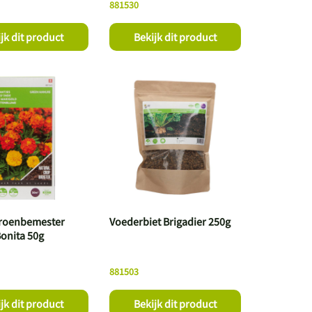
881530
jk dit product
Bekijk dit product
roenbemester
Voederbiet Brigadier 250g
Bonita 50g
881503
jk dit product
Bekijk dit product