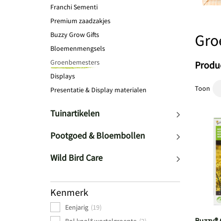
Franchi Sementi
Premium zaadzakjes
Buzzy Grow Gifts
Gro
Bloemenmengsels
Groenbemesters
Produc
Displays
Toon
Presentatie & Display materialen
Tuinartikelen
Pootgoed & Bloembollen
Wild Bird Care
Kenmerk
Eenjarig
(19)
Buzzy® 