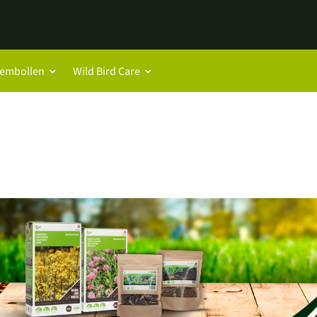
oembollen
Wild Bird Care