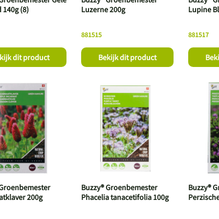
 140g (8)
Luzerne 200g
Lupine B
881515
881517
kijk dit product
Bekijk dit product
Beki
 Groenbemester
Buzzy® Groenbemester
Buzzy® G
atklaver 200g
Phacelia tanacetifolia 100g
Perzische