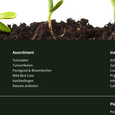
Assortiment
In
Tuinzaden
Sc
Tuinartikelen
Za
Pootgoed & Bloembollen
Co
Wild Bird Care
Pri
Aanbiedingen
In
Nieuwe artikelen
Ca
Pi
Po