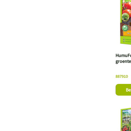
HumuFo
groente
887910
Be