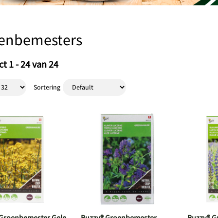
enbemesters
t 1 - 24 van 24
Sortering
Groenbemester Gele
Buzzy® Groenbemester
Buzzy® G