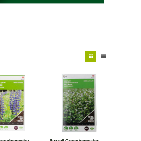
roenbemester
Buzzy® Groenbemester