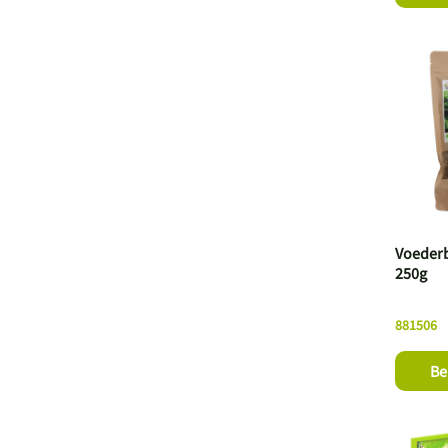
Voederb
250g
881506
Be