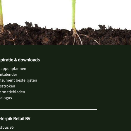
spiratie & downloads
happenplannen
aikalender
nsument bestellijsten
jsstroken
formatiebladen
talogus
eterpik Retail BV
stbus 95