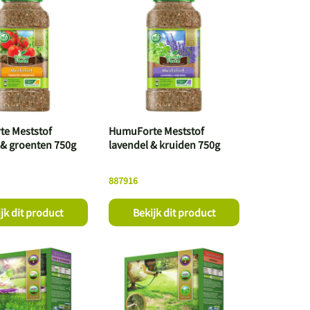
e Meststof
HumuForte Meststof
& groenten 750g
lavendel & kruiden 750g
887916
jk dit product
Bekijk dit product