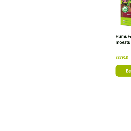
HumuFo
moestui
887918
Be