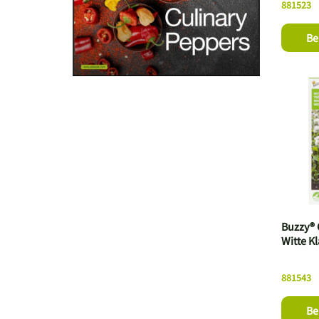
881523
Be
Buzzy®
Witte K
881543
Be