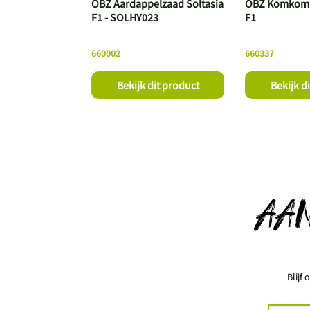
OBZ Aardappelzaad Soltasia
OBZ Komkomm
F1 - SOLHY023
F1
660002
660337
Bekijk dit product
Bekijk d
AA
Blijf