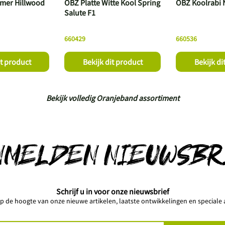
er Hillwood
OBZ Platte Witte Kool Spring
OBZ Koolrabi 
Salute F1
660429
660536
it product
Bekijk dit product
Bekijk di
Bekijk volledig Oranjeband assortiment
NMELDEN NIEUWSBR
Schrijf u in voor onze nieuwsbrief
 op de hoogte van onze nieuwe artikelen, laatste ontwikkelingen en speciale a