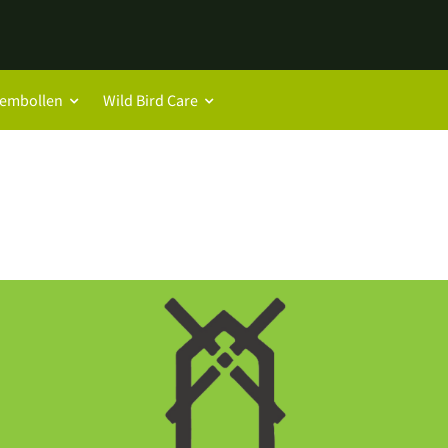
oembollen
Wild Bird Care