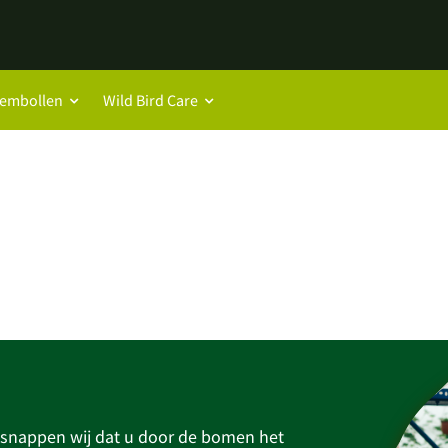
oembollen
Wild Bird Care
m snappen wij dat u door de bomen het