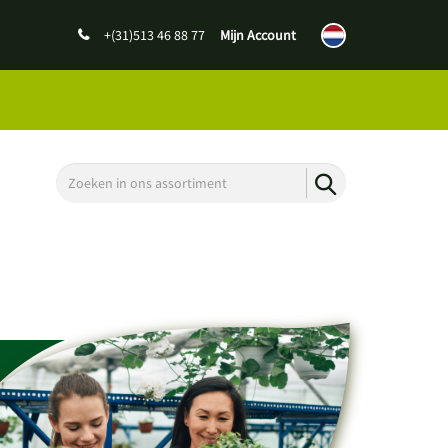
+(31)513 46 88 77
Mijn Account