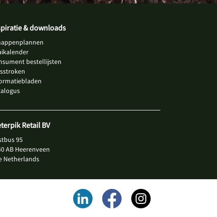
spiratie & downloads
happenplannen
aikalender
nsument bestellijsten
jsstroken
formatiebladen
talogus
eterpik Retail BV
stbus 95
40 AB Heerenveen
e Netherlands