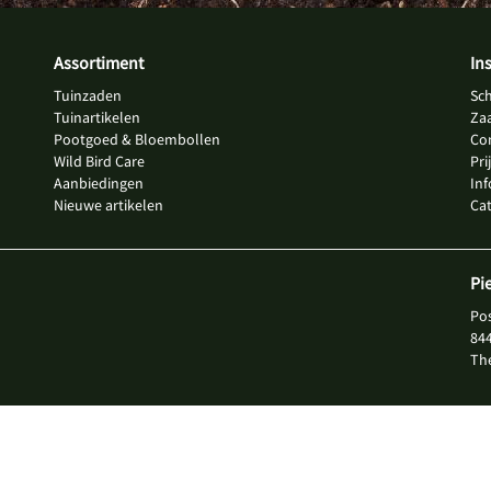
Assortiment
In
Tuinzaden
Sc
Tuinartikelen
Za
Pootgoed & Bloembollen
Co
Wild Bird Care
Pri
Aanbiedingen
In
Nieuwe artikelen
Ca
Pi
Po
84
Th