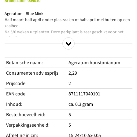
Artikelcode
:
004010
Ageratum - Blue Mink
Half maart-half april onder glas zaaien of half april-mei buiten op een
zaaibed.
Na 5/6 weken uitplanten. Deze perkplant is zeer geschikt voor het
gebruik
in borders, randen, bloembakken of potten.
Productkenmerken
Botanische naam
:
Ageratum houstonianum
Rijkbloeiend
Consumenten adviesprijs
:
2,29
Zeer geschikt voor borders, randen en potten
Lang bloeiend
Prijscode
:
2
EAN code
:
8711117040101
Standplaats
Standplaats licht
Zon
Inhoud
:
ca. 0.3 gram
Hoogte
30 cm
Type
Eenjarig
Bestelhoeveelheid
:
5
Periodes
Verpakkingseenheid
:
5
Zaaitijd binnen van
januari
Afmeting in cm
:
15.24x10.5x0.05
Zaaitijd binnen tot
april