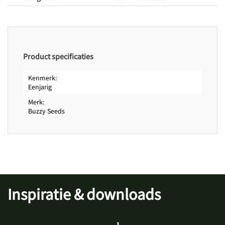
Zaaitijd buiten van
april
Zaaitijd buiten tot
mei
Bloeitijd van
mei
Bloeitijd tot
oktober
Product specificaties
Zaadkenmerken
Zaden per gram
7000
Kenmerk
Eenjarig
Merk
Buzzy Seeds
Inspiratie & downloads