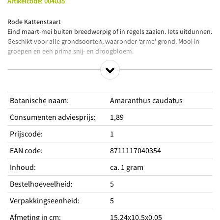
Artikelcode
:
004035
Rode Kattenstaart
Eind maart-mei buiten breedwerpig of in regels zaaien. Iets uitdunnen.
Geschikt voor alle grondsoorten, waaronder ‘arme’ grond. Mooi in
groepen en een prima snij- en droogbloem.
Productkenmerken
Uitstekend als snijbloem
Botanische naam
:
Amaranthus caudatus
Lange overhangende bloeiaren
Geschikt voor alle grondsoorten
Consumenten adviesprijs
:
1,89
Standplaats
Prijscode
:
1
Standplaats licht
Zon
EAN code
:
8711117040354
Hoogte
100 cm
Type
Eenjarig
Inhoud
:
ca. 1 gram
Periodes
Bestelhoeveelheid
:
5
Zaaitijd binnen van
maart
Zaaitijd binnen tot
Verpakkingseenheid
:
april
5
Zaaitijd buiten van
maart
Afmeting in cm
:
15.24x10.5x0.05
Zaaitijd buiten tot
mei