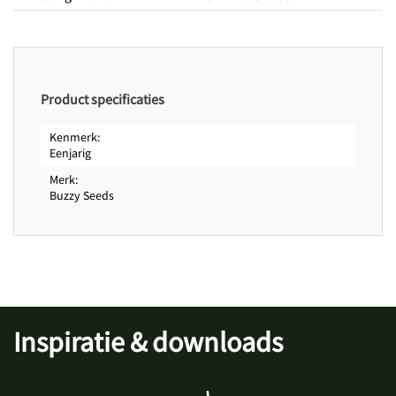
Bloeitijd van
juli
Bloeitijd tot
september
Zaadkenmerken
Zaden per gram
1500
Product specificaties
Kenmerk
Eenjarig
Merk
Buzzy Seeds
Inspiratie & downloads