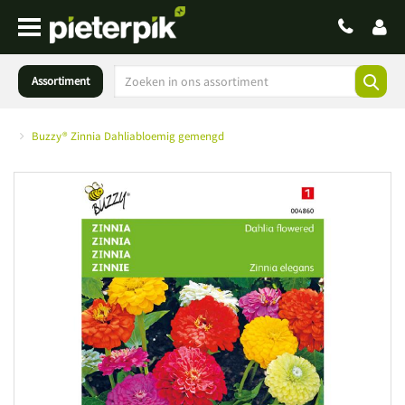
Assortiment
Buzzy® Zinnia Dahliabloemig gemengd