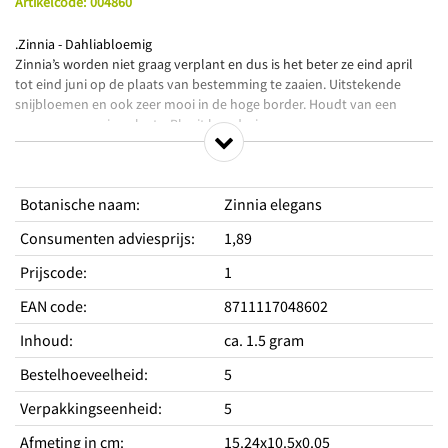
Artikelcode
:
004860
.Zinnia - Dahliabloemig
Zinnia’s worden niet graag verplant en dus is het beter ze eind april
tot eind juni op de plaats van bestemming te zaaien. Uitstekende
snijbloemen en ook zeer mooi in de hoge border. Houdt van een
warme en zonnige plaats. Bloeit langdurig.
Productkenmerken
Botanische naam
:
Zinnia elegans
Mooie grote bloemen
Geschikt als snijbloemen
Consumenten adviesprijs
:
1,89
Bloemen lijken op dubbele dahlia's
Prijscode
:
1
Standplaats
EAN code
:
8711117048602
Zaaien vollegrond
ja
Standplaats licht
Zon
Inhoud
:
ca. 1.5 gram
Hoogte
75 cm
Type
Eenjarig
Bestelhoeveelheid
:
5
Periodes
Verpakkingseenheid
:
5
Zaaitijd buiten van
april
Afmeting in cm
:
15.24x10.5x0.05
Zaaitijd buiten tot
juni