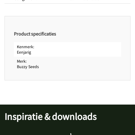
Bloeitijd van
juli
Bloeitijd tot
oktober
Zaadkenmerken
Zaden per gram
125
Product specificaties
Kenmerk
Eenjarig
Merk
Buzzy Seeds
Inspiratie & downloads