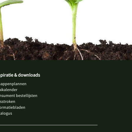
spiratie & downloads
happenplannen
aikalender
nsument bestellijsten
jsstroken
formatiebladen
talogus