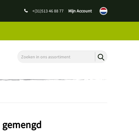
+(31)513 46 88 77
Mijn Account
n gemengd