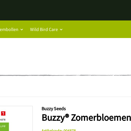
oembollen
Wild Bird Care
Buzzy Seeds
Buzzy® Zomerbloeme
Artikelcode
:
004878