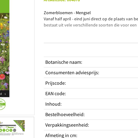
Zomerbloemen - Mengsel
Vanaf half april - eind juni direct op de plaats van
bestaat uit vele verschillende soorten die voor een
Productkenmerken
Een prachtig kleurrijk bloemenpakket
Vele verschillende soorten bloemen
Botanische naam
:
Kan direct in de vollegrond worden gezaaid
Consumenten adviesprijs
:
Standplaats
Hoogte
50-120 cm
Prijscode
:
Type
Eenjarig
EAN code
:
Periodes
Inhoud
:
Zaaitijd buiten van
april
Zaaitijd buiten tot
juni
Bestelhoeveelheid
:
Bloeitijd van
juni
Bloeitijd tot
Verpakkingseenheid
:
oktober
Afmeting in cm
: