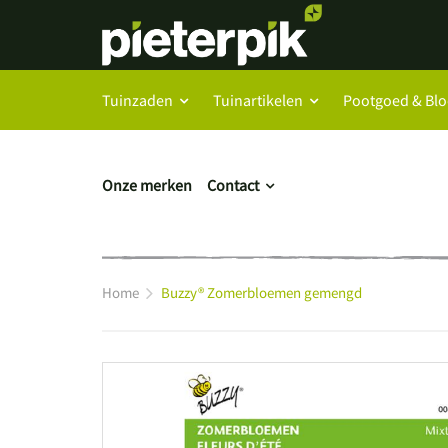
Tuinzaden
Tuinartikelen
Pootgoed & Bl
Onze merken
Contact
Home
Buzzy® Zomerbloemen gemengd