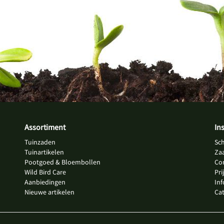
Assortiment
In
Tuinzaden
Sc
Tuinartikelen
Za
Pootgoed & Bloembollen
Co
Wild Bird Care
Pri
Aanbiedingen
In
Nieuwe artikelen
Ca