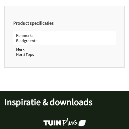
Zaaiadvies
op regels of zaaibed in de vollegrond
Verzorgingsadvies
houdt grond voldoende vochtig
Oogstadvies
verwijders stoppels na oogsten
Product specificaties
Zaadkenmerken
Zaden per gram
75
Kenmerk
Bladgroente
Merk
Horti Tops
Inspiratie & downloads