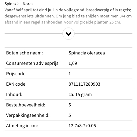
Spinazie - Nores
Vanaf half april tot eind juli in de vollegrond, breedwerpig of in regels;
desgewenst iets uitdunnen. Om jong blad te snijden moet men 3/4 cm
afstand in een regel aanhouden; voor volgroeide planten 25 cm.
Productkenmerken
Groeit langzaam en daarom geschikt voor zomerteelt
Botanische naam
:
Spinacia oleracea
Wolf Resistent tegen Fysio 1 en 2
Het malse blad smaakt uitstekend
Consumenten adviesprijs
:
1,69
Standplaats
Prijscode
:
1
Zaaien vollegrond
ja
EAN code
:
8711117280903
Standplaats licht
Zonnig
Inhoud
:
ca. 15 gram
Periodes
Zaaitijd buiten van
maart
Bestelhoeveelheid
:
5
Zaaitijd buiten tot
juli
Oogsttijd van
Verpakkingseenheid
:
mei
5
Oogsttijd tot
september
Afmeting in cm
:
12.7x8.7x0.05
Advies en tips