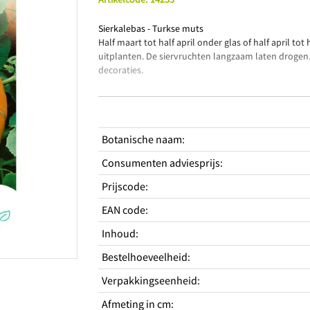
Sierkalebas - Turkse muts
Half maart tot half april onder glas of half april to
uitplanten. De siervruchten langzaam laten drogen.
decoraties.
Productkenmerken
Fantastische sierobjecten
Botanische naam
:
Ideaal bij het maken van decoraties
Kan lang bewaard worden
Consumenten adviesprijs
:
Standplaats
Prijscode
:
Zaaien vollegrond
ja
EAN code
:
Standplaats licht
Zon
Hoogte
300 cm
Inhoud
:
Type
Eenjarig
Bestelhoeveelheid
:
Periodes
Zaaitijd binnen van
Verpakkingseenheid
:
maart
Zaaitijd binnen tot
april
Afmeting in cm
:
Zaaitijd buiten van
april