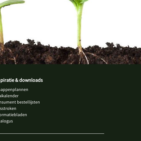
spiratie & downloads
happenplannen
aikalender
nsument bestellijsten
jsstroken
formatiebladen
talogus