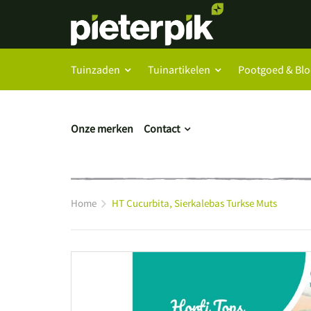
Tuinzaden
Tuinartikelen
Pootgoed & Bl
Onze merken
Contact
Home
HT Cucurbita, Sierkalebas Turkse Muts