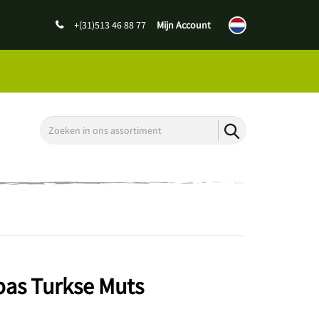
+(31)513 46 88 77
Mijn Account
bas Turkse Muts