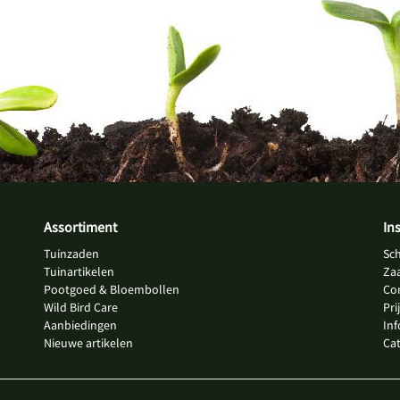
Assortiment
In
Tuinzaden
Sc
Tuinartikelen
Za
Pootgoed & Bloembollen
Co
Wild Bird Care
Pri
Aanbiedingen
In
Nieuwe artikelen
Ca