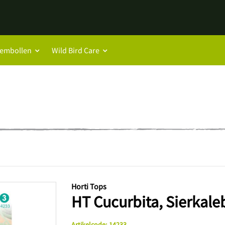
oembollen
Wild Bird Care
Horti Tops
HT Cucurbita, Sierkale
Artikelcode
:
14233