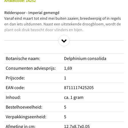
Artikelcode
:
14252
Ridderspoor - Imperial gemengd
Vanaf eind maart tot eind mei buiten zaaien; breedwerpig of in regels
en dan iets uitdunnen. Naast een uitstekende droogbloem, wordt de
plant ook druk bezocht door vlinders en bijen.
Productkenmerken
Fraai mengsel
Botanische naam
:
Delphinium consolida
Hyacintbloemige trossen
Ook prachtig als snijbloem of border
Consumenten adviesprijs
:
1,69
Standplaats
Prijscode
:
1
Zaaien vollegrond
ja
EAN code
:
8711117425205
Standplaats licht
zon
Hoogte
80 cm
Inhoud
:
ca. 1 gram
Type
Eenjarig
Bestelhoeveelheid
:
5
Periodes
Zaaitijd buiten van
Verpakkingseenheid
:
maart
5
Zaaitijd buiten tot
mei
Afmeting in cm
:
12.7x8.7x0.05
Bloeitijd van
juni