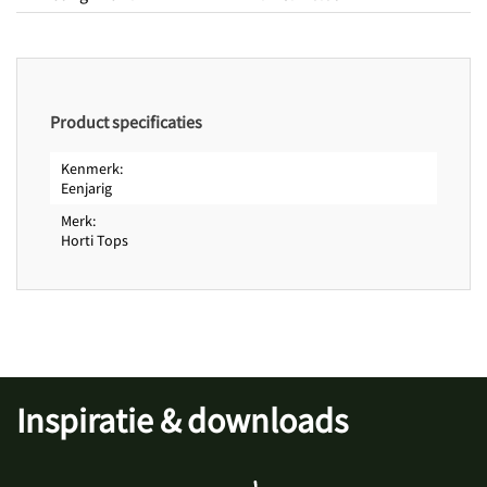
Bloeitijd tot
september
Zaadkenmerken
Zaden per gram
400
Product specificaties
Kenmerk
Eenjarig
Merk
Horti Tops
Inspiratie & downloads