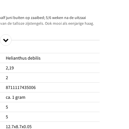
 half juni buiten op zaaibed; 5/6 weken na de uitzaai
an de talloze zijstengels. Ook mooi als eenjarige haag.
Helianthus debilis
2,19
2
8711117435006
ca. 1 gram
5
5
12.7x8.7x0.05