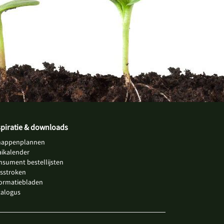
spiratie & downloads
happenplannen
aikalender
nsument bestellijsten
jsstroken
formatiebladen
talogus