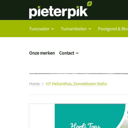
Tuinzaden
Tuinartikelen
Pootgoed & Bl
Onze merken
Contact
Home
HT Helianthus, Zonnebloem Stella