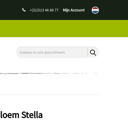
+(31)513 46 88 77
Mijn Account
loem Stella