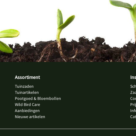
Assortiment
In
Tuinzaden
Sc
Tuinartikelen
Za
Pootgoed & Bloembollen
Co
Wild Bird Care
Pri
Aanbiedingen
In
Nieuwe artikelen
Ca