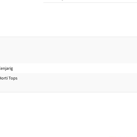
Zaadkenmerken
Zaden per gram
190
Eenjarig
Horti Tops