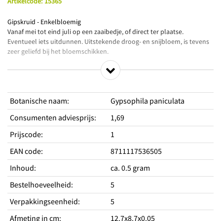
Artikelcode
:
15365
Gipskruid - Enkelbloemig
Vanaf mei tot eind juli op een zaaibedje, of direct ter plaatse.
Eventueel iets uitdunnen. Uitstekende droog- en snijbloem, is tevens
zeer geliefd bij het bloemschikken.
Productkenmerken
Wolk van witte bloemen in de border
Botanische naam
:
Gypsophila paniculata
Staan fantastisch op de vaas
Ook geschikt als droogbloem
Consumenten adviesprijs
:
1,69
Standplaats
Prijscode
:
1
Standplaats licht
Half schaduw
EAN code
:
8711117536505
Hoogte
90 cm
Inhoud
:
ca. 0.5 gram
Periodes
Zaaitijd buiten van
mei
Bestelhoeveelheid
:
5
Zaaitijd buiten tot
juli
Bloeitijd van
Verpakkingseenheid
:
juni
5
Bloeitijd tot
augustus
Afmeting in cm
:
12.7x8.7x0.05