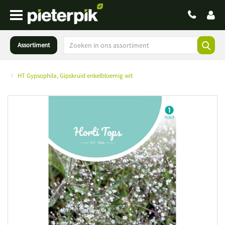
Assortiment
HT Gypsophila, Gipskruid enkelbloemig wit