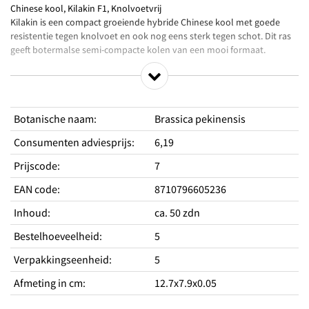
Chinese kool, Kilakin F1, Knolvoetvrij
Kilakin is een compact groeiende hybride Chinese kool met goede
resistentie tegen knolvoet en ook nog eens sterk tegen schot. Dit ras
geeft botermalse semi-compacte kolen van een mooi formaat.
Zaaien: Bij voorkeur voorzaaien in trays of op een zaaibed vanaf eind
maart tot en met juni. Vervolgens na enkele weken uitplanten zodra
het weer dit toelaat. Geef een goede basisbemesting en strooi kalk
Botanische naam
:
Brassica pekinensis
voor een hoge Ph. Houd een teeltwisseling van minimaal 1:4 aan. Zaai
regelmatig in kleine hoeveelheden voor een goed gespreide oogst.
Consumenten adviesprijs
:
6,19
Oogst: vanaf half mei tot en met september.
Prijscode
:
7
Tip: Chinese kool wortelt vrij ondiep, geef daarom tijdens warm weer
EAN code
:
8710796605236
regelmatig en voldoende water om mooie kolen te krijgen.
Inhoud
:
ca. 50 zdn
Bestelhoeveelheid
:
5
Productkenmerken
Verpakkingseenheid
:
5
Een snel goeiende kool
Knolvoet resistente kool
Afmeting in cm
:
12.7x7.9x0.05
Heeft bladeren met brede nerven