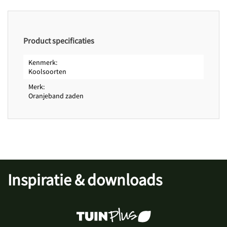
Periodes
Zaaitijd buiten van
maart
Zaaitijd buiten tot
juni
Oogsttijd van
mei
Product specificaties
Oogsttijd tot
september
Kenmerk
Koolsoorten
Merk
Oranjeband zaden
Inspiratie & downloads