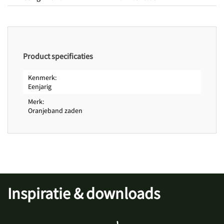
Kwekerskwaliteit
Prachtig hanging baskets
Prachtig rijk bloeiend
Standplaats
Product specificaties
Standplaats licht
Zon
Hoogte
25 cm
Kenmerk
Eenjarig
Periodes
Zaaitijd binnen van
februari
Merk
Zaaitijd binnen tot
april
Oranjeband zaden
Bloeitijd van
juni
Bloeitijd tot
oktober
Inspiratie & downloads