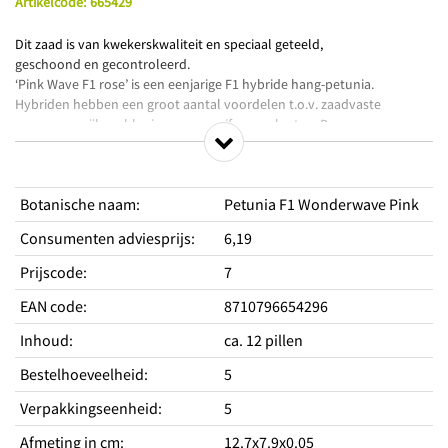
Artikelcode
:
665429
Dit zaad is van kwekerskwaliteit en speciaal geteeld,
geschoond en gecontroleerd.
‘Pink Wave F1 rose’ is een eenjarige F1 hybride hang-petunia.
Hybriden hebben een groot aantal voordelen t.o.v. zaadvaste
rassen: o.a. rijkere bloei en meer uniforme planten. De
Fortunia serie geeft de gehele zomer een overvloed aan middelgrote
bloemen. Het gewas blijft laag en geeft kleine
blaadjes. Voor zon en lichte schaduw. Hoogte 25 cm.
Botanische naam
:
Petunia F1 Wonderwave Pink
Geschikt voor bakken en hanging baskets.
Zaaien: in maart-april onder glas of in een zaaibakje binnenshuis.
Consumenten adviesprijs
:
6,19
Heel vroege zaai zelfs al vanaf februari. Zaai in vochtige grond.
Zaaisel niet afdekken met grond. Opkweektemperatuur 20°C.
Prijscode
:
7
verspenen
(de plantjes wijder zetten) zodra de plantjes 3 cm hoog
EAN code
:
8710796654296
zijn. Vanaf mei afharden (aan de lagere temperaturen laten wennen)
Inhoud
:
ca. 12 pillen
en buiten uitplanten op 25 cm onderlinge afstand, of in bakken
en baskets.
Bestelhoeveelheid
:
5
Bloei: van eind juni tot in oktober.
Verpakkingseenheid
:
5
Productkenmerken
Afmeting in cm
:
12.7x7.9x0.05