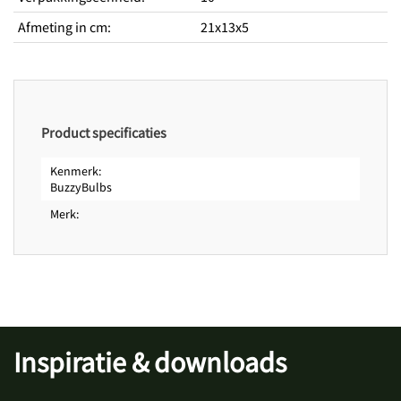
Zaaitijd buiten van
september
Zaaitijd buiten tot
Afmeting in cm
:
december
21x13x5
Bloeitijd van
april
Bloeitijd tot
mei
Product specificaties
Kenmerk
BuzzyBulbs
Merk
Inspiratie & downloads