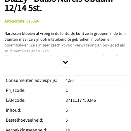
12/14 5st.
Artikelcode
:
875024
Narcissen bloeien al vroeg in de lente. Je kunt ze in groepen in de tuin
planten maar ze zijn ook uitstekend te gebruiken in potten en
bloembakken. Ze zijn zeer geschikt voor verwildering en ook goed als
snijbloemen te gebruiken.
Planten in goed losgemaakte grond met de punten naar boven. Tot
het planten droog en koel bewaren. Winterhard.
Productkenmerken
Consumenten adviesprijs
:
4,50
Prijscode
:
C
Standplaats
Hoogte
40 cm
EAN code
:
8711117750246
Inhoud
:
5
Overige kenmerken
Productkleur
Roomwit
Bestelhoeveelheid
:
5
Periodes
Verpakkingseenheid
:
10