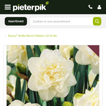
Assortiment
Buzzy® Bulbs Narcis Obdam 12/14 5st.