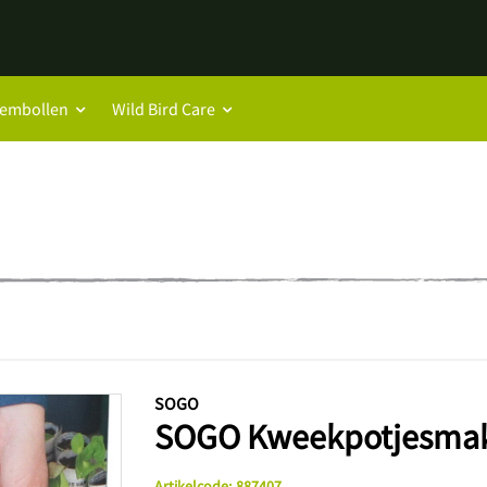
oembollen
Wild Bird Care
SOGO
SOGO Kweekpotjesma
Artikelcode
:
887407