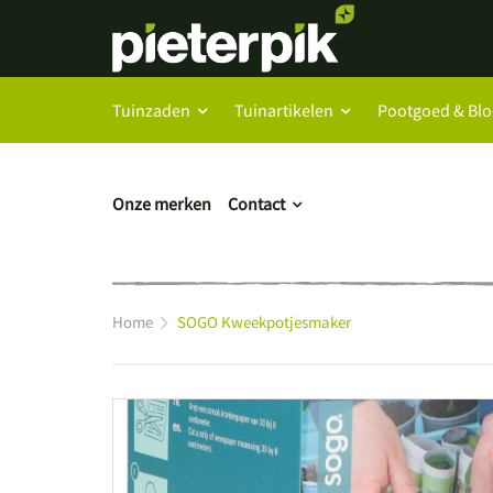
Tuinzaden
Tuinartikelen
Pootgoed & Bl
Onze merken
Contact
Home
SOGO Kweekpotjesmaker