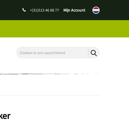
+(31)513 46 88 77
Mijn Account
ker