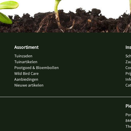
Assortiment
In
Tuinzaden
Sc
Tuinartikelen
Za
Pootgoed & Bloembollen
Co
Wild Bird Care
Pri
Aanbiedingen
In
Nieuwe artikelen
Ca
Pi
Po
84
Th