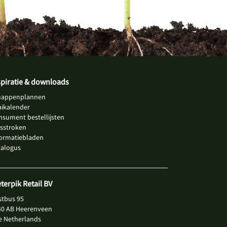
spiratie & downloads
happenplannen
aikalender
nsument bestellijsten
jsstroken
formatiebladen
talogus
eterpik Retail BV
stbus 95
40 AB Heerenveen
e Netherlands