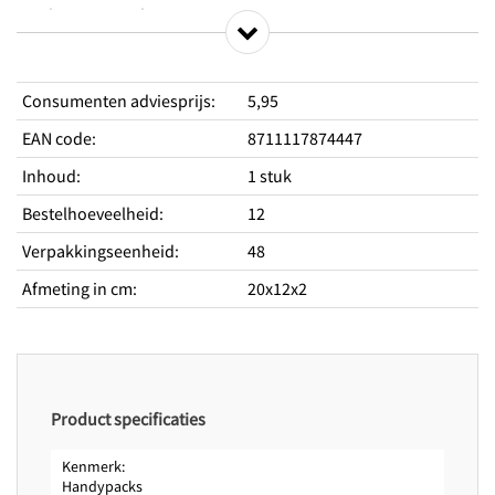
oogsten van groentes.
Productkenmerken
Consumenten adviesprijs
:
5,95
Soft grip
EAN code
:
8711117874447
Lichtgewicht
Veelzijdig
Inhoud
:
1 stuk
Bestelhoeveelheid
:
12
Verpakkingseenheid
:
48
Afmeting in cm
:
20x12x2
Product specificaties
Kenmerk
Handypacks