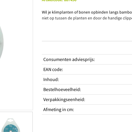
Wil je klimplanten of bonen opbinden langs bambo
niet op tussen de planten en door de handige clipp
Productkenmerken
Consumenten adviesprijs
:
Beschadigd de plant niet
Eenvoudig in gebruik
EAN code
:
Onopvallend in plant
Inhoud
:
Bestelhoeveelheid
:
Verpakkingseenheid
:
Afmeting in cm
: