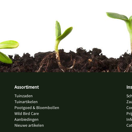
Assortiment
In
Tuinzaden
Sc
Tuinartikelen
Za
Pootgoed & Bloembollen
Co
Wild Bird Care
Pri
Aanbiedingen
In
Nieuwe artikelen
Ca