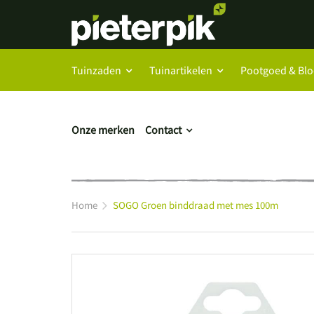
Tuinzaden
Tuinartikelen
Pootgoed & Bl
Onze merken
Contact
Home
SOGO Groen binddraad met mes 100m