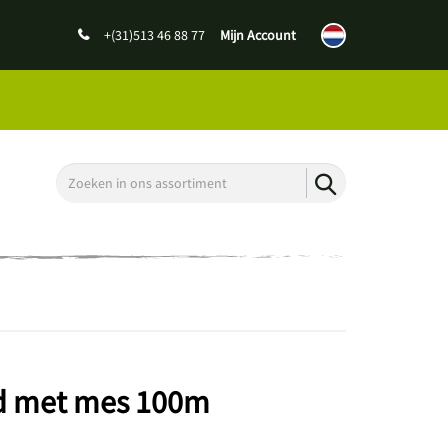
+(31)513 46 88 77
Mijn Account
d met mes 100m