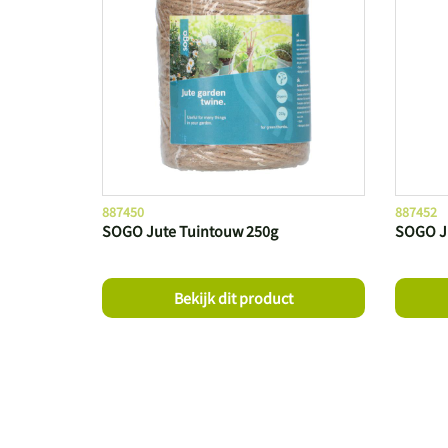
887450
887452
SOGO Jute Tuintouw 250g
SOGO J
Bekijk dit product