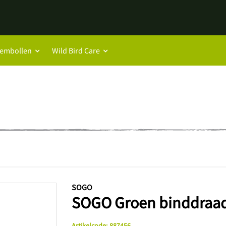
oembollen
Wild Bird Care
SOGO
SOGO Groen binddraa
Artikelcode
:
887456