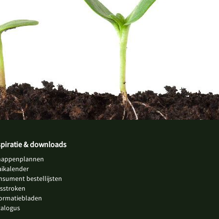
spiratie & downloads
happenplannen
aikalender
nsument bestellijsten
jsstroken
formatiebladen
talogus